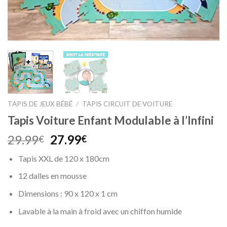
TAPIS DE JEUX BÉBÉ
/
TAPIS CIRCUIT DE VOITURE
Tapis Voiture Enfant Modulable à l’Infini
Le
Le
29.99
27.99
€
€
prix
prix
Tapis XXL de 120 x 180cm
initial
actuel
était :
est :
12 dalles en mousse
29.99€.
27.99€.
Dimensions : 90 x 120 x 1 cm
Lavable à la main à froid avec un chiffon humide