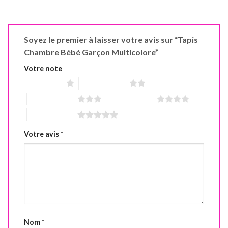
Soyez le premier à laisser votre avis sur “Tapis
Chambre Bébé Garçon Multicolore”
Votre note
1 étoile sur 5
2 étoiles sur 5
3 étoiles sur 5
4 étoiles sur 5
5 étoiles sur 5
Votre avis
*
Nom
*