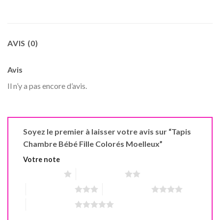
AVIS (0)
Avis
Il n’y a pas encore d’avis.
Soyez le premier à laisser votre avis sur “Tapis
Chambre Bébé Fille Colorés Moelleux”
Votre note
1 étoile sur 5
2 étoiles sur 5
3 étoiles sur 5
4 étoiles sur 5
5 étoiles sur 5