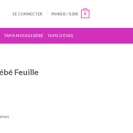
0
SE CONNECTER
PANIER /
0.00
€
TAPIS MOUSSE BÉBÉ
TAPIS D’ÉVEIL
bé Feuille
el
8€.
ammes