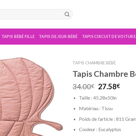
TAPIS BÉBÉ FILLE
TAPIS DE JEUX BÉBÉ
TAPIS CIRCUIT DE VOITURE
TAPIS CHAMBRE BÉBÉ
Tapis Chambre Bé
Le
Le
34.00
27.58
€
€
prix
prix
Taille : 45.28x50in
initial
actu
était :
est :
Matériau : Tissu
34.00€.
27.5
Poids de l’article : 811 Gr
Couleur : Eucalyptus