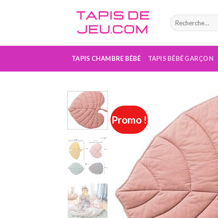
Skip
to
content
TAPIS CHAMBRE BÉBÉ
TAPIS BÉBÉ GARÇON
Promo !