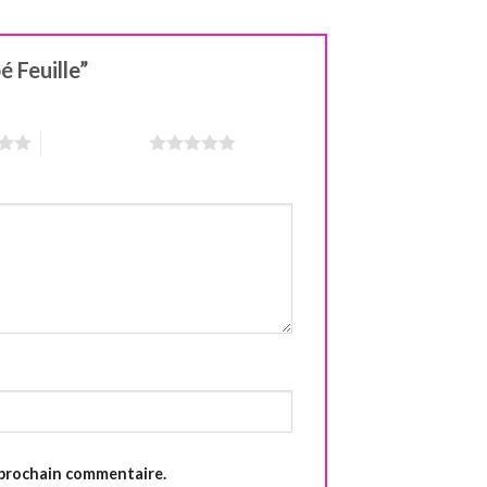
é Feuille”
5 étoiles sur 5
 prochain commentaire.