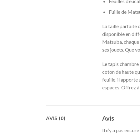
Feuilles d’euc
Fuille de Mat
La taille parfait
disponible en diff
Matsuba, chaque t
ses jouets. Que vo
Le tapis chambre 
coton de haute qua
feuille, il apport
espaces. Offrez à
Avis
AVIS (0)
Il n’y a pas encore 