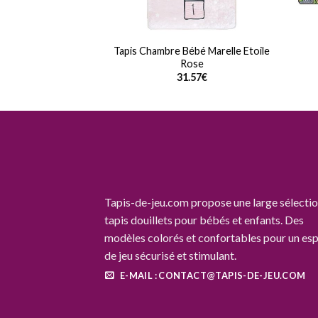
re Bébé Ramper
Tapis Chambre Bébé Marelle Etoile
0CM
Rose
.54
€
31.57
€
Tapis-de-jeu.com propose une large sélectio
tapis douillets pour bébés et enfants. Des
modèles colorés et confortables pour un es
de jeu sécurisé et stimulant.
E-MAIL : CONTACT@TAPIS-DE-JEU.COM