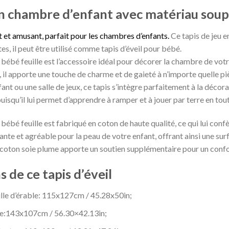
n chambre d’enfant avec matériau soup
 et amusant, parfait pour les chambres d’enfants.
Ce tapis de jeu e
es, il peut être utilisé comme tapis d’éveil pour bébé.
ébé feuille est l’accessoire idéal pour décorer la chambre de votre
, il apporte une touche de charme et de gaieté à n’importe quelle p
nt ou une salle de jeux, ce tapis s’intègre parfaitement à la décora
isqu’il lui permet d’apprendre à ramper et à jouer par terre en tout
ébé feuille est fabriqué en coton de haute qualité, ce qui lui conf
ante et agréable pour la peau de votre enfant, offrant ainsi une sur
 coton soie plume apporte un soutien supplémentaire pour un conf
 de ce tapis d’éveil
uille d’érable: 115x127cm / 45.28x50in;
êne:143x107cm / 56.30×42.13in;