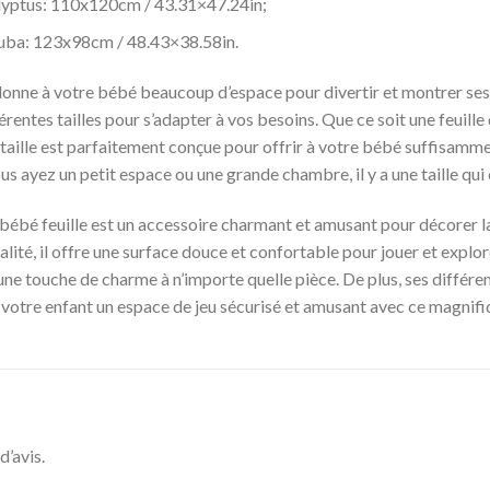
alyptus: 110x120cm / 43.31×47.24in;
suba: 123x98cm / 48.43×38.58in.
e donne à votre bébé beaucoup d’espace pour divertir et montrer ses
érentes tailles pour s’adapter à vos besoins. Que ce soit une feuille
aille est parfaitement conçue pour offrir à votre bébé suffisammen
us ayez un petit espace ou une grande chambre, il y a une taille qui
bébé feuille est un accessoire charmant et amusant pour décorer l
lité, il offre une surface douce et confortable pour jouer et explo
e une touche de charme à n’importe quelle pièce. De plus, ses différen
 votre enfant un espace de jeu sécurisé et amusant avec ce magnifi
d’avis.