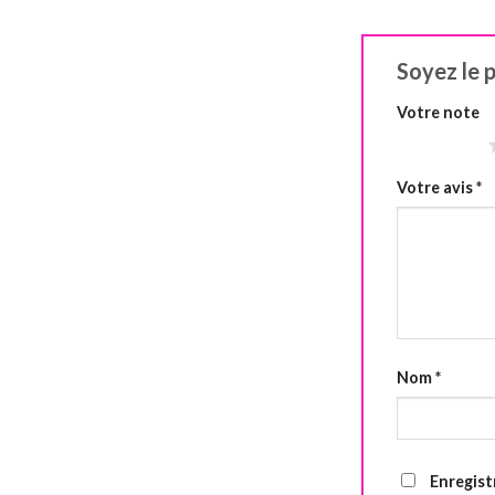
Soyez le p
Votre note
1 étoile sur 5
Votre avis
*
Nom
*
Enregist