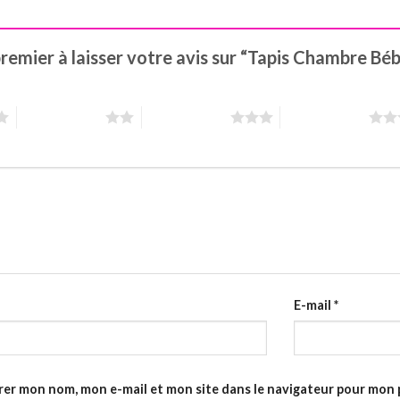
remier à laisser votre avis sur “Tapis Chambre Béb
2 étoiles sur 5
3 étoiles sur 5
4 étoiles sur 5
E-mail
*
rer mon nom, mon e-mail et mon site dans le navigateur pour mon