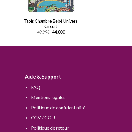
Tapis Chambre Bébé Univers
Circuit
Le
Le
49.99
€
44.00
€
prix
prix
initial
actuel
était :
est :
49.99€.
44.00€.
Aide & Support
FAQ
Mentions légales
Politique de confidentialité
CGV / CGU
Politique de retour